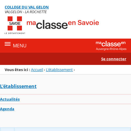
Panneau de gestion des cookies
COLLEGE DU VAL GELON
Menu de la rubrique
Contenu
VALGELON - LA ROCHETTE
MENU
Se connecter
Vous êtes ici :
Accueil
›
L'établissement
›
L'établissement
Actualités
Agenda