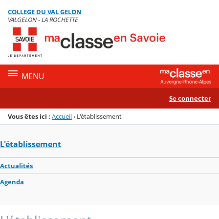
Panneau de gestion des cookies
COLLEGE DU VAL GELON
Menu de la rubrique
Contenu
VALGELON - LA ROCHETTE
MENU
Se connecter
Vous êtes ici :
Accueil
›
L'établissement
L'établissement
Actualités
Agenda