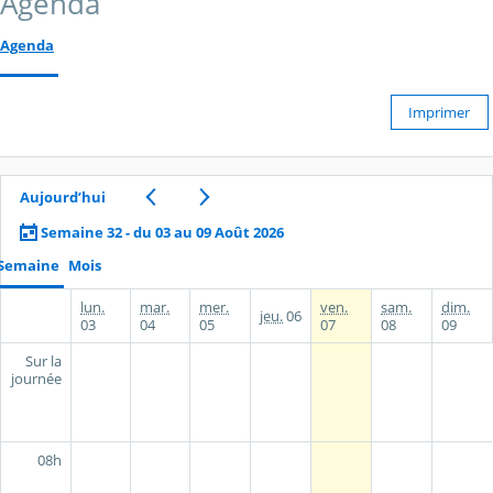
Agenda
Agenda
Imprimer
Aujourd’hui
Semaine 32 - du 03 au 09 Août 2026
Semaine
Mois
lun.
mar.
mer.
ven.
sam.
dim.
jeu.
06
03
04
05
07
08
09
Sur la
journée
08h