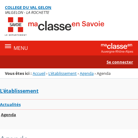
Panneau de gestion des cookies
COLLEGE DU VAL GELON
Menu de la rubrique
Contenu
VALGELON - LA ROCHETTE
MENU
Se connecter
Vous êtes ici :
Accueil
›
L'établissement
›
Agenda
›
Agenda
L'établissement
Actualités
Agenda